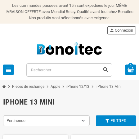
Les commandes passées avant 15h sont expédiées le jour MÊME
LIVRAISON OFFERTE avec Mondial Relay. Qualité avant tout chez Bonoitec -
Nos produits sont sélectionnés avec exigence.
person
Connexion
0
view_headline
search
chevron_right
chevron_right
chevron_right
chevron_right
Pièces de rechange
Apple
iPhone 12/13
iPhone 13 Mini
IPHONE 13 MINI
Pertinence
FILTRER