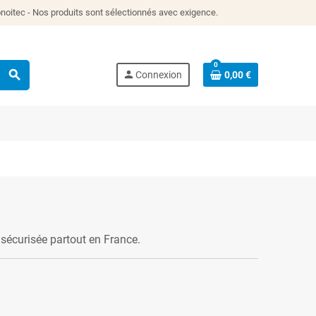
itec - Nos produits sont sélectionnés avec exigence.
0
search
person
Connexion
0,00 €
sécurisée partout en France.