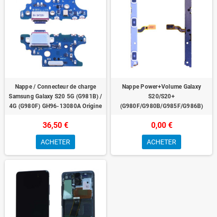
Nappe / Connecteur de charge
Nappe Power+Volume Galaxy
Samsung Galaxy S20 5G (G981B) /
S20/S20+
4G (G980F) GH96-13080A Origine
(G980F/G980B/G985F/G986B)
36,50 €
0,00 €
ACHETER
ACHETER