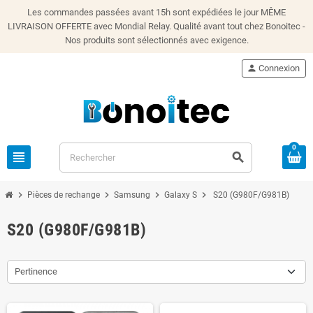
Les commandes passées avant 15h sont expédiées le jour MÊME
LIVRAISON OFFERTE avec Mondial Relay. Qualité avant tout chez Bonoitec -
Nos produits sont sélectionnés avec exigence.
person
Connexion
0
view_headline
search
chevron_right
chevron_right
chevron_right
chevron_right
Pièces de rechange
Samsung
Galaxy S
S20 (G980F/G981B)
S20 (G980F/G981B)
Pertinence