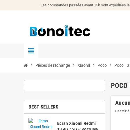
Les commandes passées avant 15h sont expédiées le j
view_headline
chevron_right
Pièces de rechange
chevron_right
Xiaomi
chevron_right
Poco
chevron_right
Poco F3
POCO 
Aucun
BEST-SELLERS
Restez à 
Ecran Xiaomi Redmi
13 4G / 5G // Poco M6