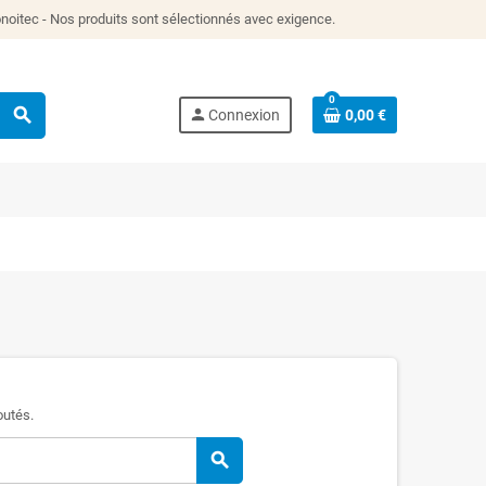
itec - Nos produits sont sélectionnés avec exigence.
0
search
person
Connexion
0,00 €
outés.
search