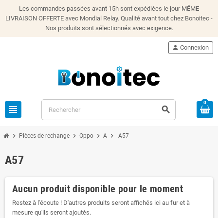
Les commandes passées avant 15h sont expédiées le jour MÊME
LIVRAISON OFFERTE avec Mondial Relay. Qualité avant tout chez Bonoitec -
Nos produits sont sélectionnés avec exigence.
person
Connexion
0
view_headline
search
chevron_right
chevron_right
chevron_right
chevron_right
Pièces de rechange
Oppo
A
A57
A57
Aucun produit disponible pour le moment
Restez à l'écoute ! D'autres produits seront affichés ici au fur et à
mesure qu'ils seront ajoutés.