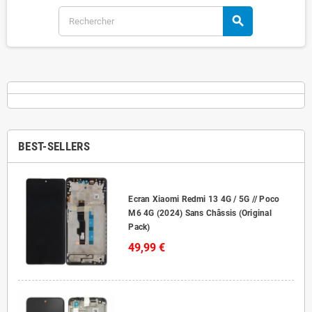
search
BEST-SELLERS
Ecran Xiaomi Redmi 13 4G / 5G // Poco
M6 4G (2024) Sans Châssis (Original
Pack)
49,99 €