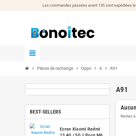
Les commandes passées avant 15h sont expédiées le j
view_headline
chevron_right
Pièces de rechange
chevron_right
Oppo
chevron_right
A
chevron_right
A91
A91
Aucun
BEST-SELLERS
Restez à 
Ecran Xiaomi Redmi
13 4G / 5G // Poco M6