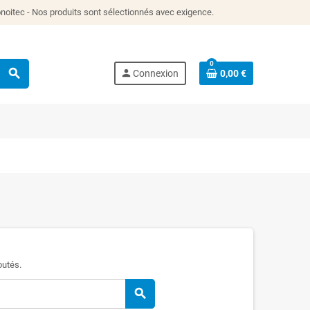
itec - Nos produits sont sélectionnés avec exigence.
0
search
person
Connexion
0,00 €
outés.
search