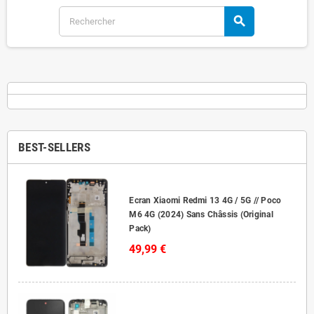
search
BEST-SELLERS
Ecran Xiaomi Redmi 13 4G / 5G // Poco
M6 4G (2024) Sans Châssis (Original
Pack)
49,99 €