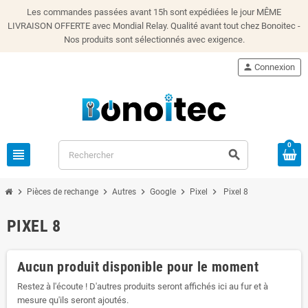
Les commandes passées avant 15h sont expédiées le jour MÊME
LIVRAISON OFFERTE avec Mondial Relay. Qualité avant tout chez Bonoitec -
Nos produits sont sélectionnés avec exigence.
person
Connexion
0
view_headline
search
chevron_right
chevron_right
chevron_right
chevron_right
chevron_right
Pièces de rechange
Autres
Google
Pixel
Pixel 8
PIXEL 8
Aucun produit disponible pour le moment
Restez à l'écoute ! D'autres produits seront affichés ici au fur et à
mesure qu'ils seront ajoutés.