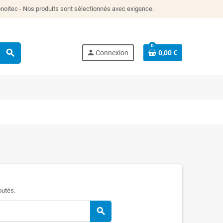
itec - Nos produits sont sélectionnés avec exigence.
0
search
person
Connexion
0,00 €
outés.
search