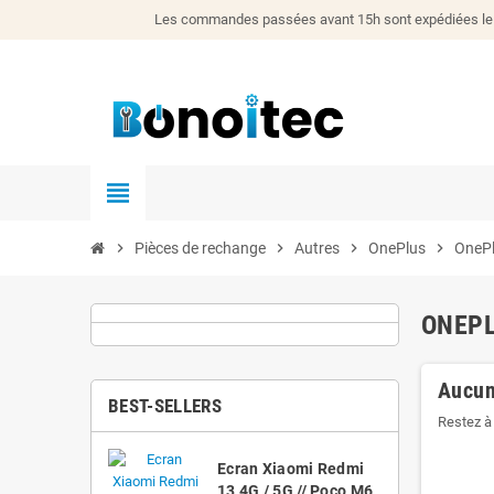
Les commandes passées avant 15h sont expédiées le j
view_headline
chevron_right
Pièces de rechange
chevron_right
Autres
chevron_right
OnePlus
chevron_right
OnePl
ONEPL
Aucun
BEST-SELLERS
Restez à 
Ecran Xiaomi Redmi
13 4G / 5G // Poco M6