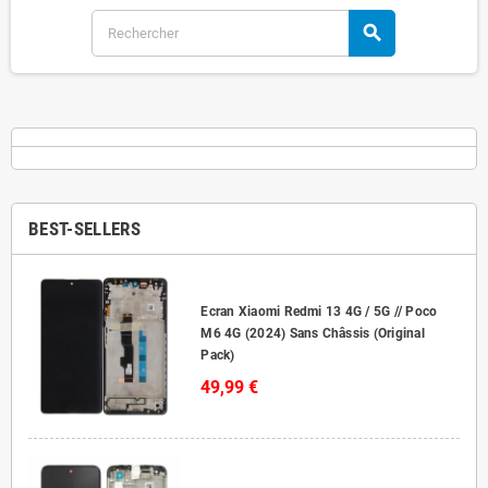
search
BEST-SELLERS
Ecran Xiaomi Redmi 13 4G / 5G // Poco
M6 4G (2024) Sans Châssis (Original
Pack)
49,99 €