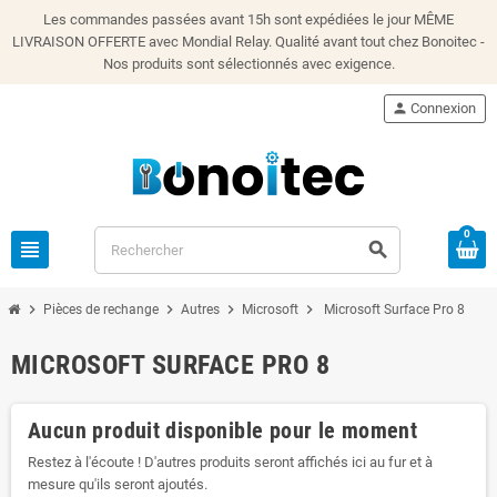
Les commandes passées avant 15h sont expédiées le jour MÊME
LIVRAISON OFFERTE avec Mondial Relay. Qualité avant tout chez Bonoitec -
Nos produits sont sélectionnés avec exigence.
person
Connexion
0
view_headline
search
chevron_right
chevron_right
chevron_right
chevron_right
Pièces de rechange
Autres
Microsoft
Microsoft Surface Pro 8
MICROSOFT SURFACE PRO 8
Aucun produit disponible pour le moment
Restez à l'écoute ! D'autres produits seront affichés ici au fur et à
mesure qu'ils seront ajoutés.