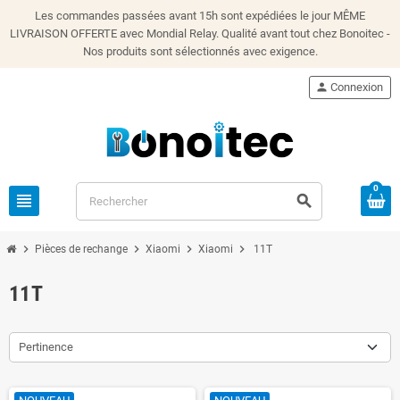
Les commandes passées avant 15h sont expédiées le jour MÊME
LIVRAISON OFFERTE avec Mondial Relay. Qualité avant tout chez Bonoitec -
Nos produits sont sélectionnés avec exigence.
person
Connexion
0
view_headline
search
chevron_right
chevron_right
chevron_right
chevron_right
Pièces de rechange
Xiaomi
Xiaomi
11T
11T
Pertinence