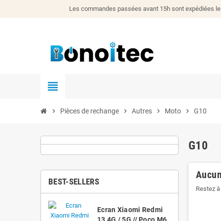
Les commandes passées avant 15h sont expédiées le j
view_headline
chevron_right
Pièces de rechange
chevron_right
Autres
chevron_right
Moto
chevron_right
G10
G10
Aucun
BEST-SELLERS
Restez à 
Ecran Xiaomi Redmi
13 4G / 5G // Poco M6