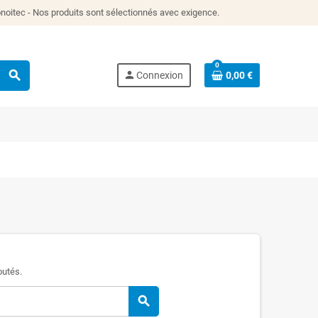
itec - Nos produits sont sélectionnés avec exigence.
0
search
person
Connexion
0,00 €
outés.
search