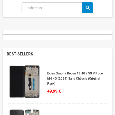
search
BEST-SELLERS
Ecran Xiaomi Redmi 13 4G / 5G // Poco
M6 4G (2024) Sans Châssis (Original
Pack)
49,99 €