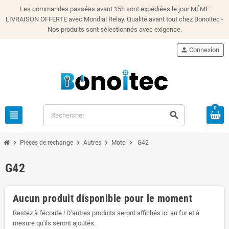
Les commandes passées avant 15h sont expédiées le jour MÊME
LIVRAISON OFFERTE avec Mondial Relay. Qualité avant tout chez Bonoitec -
Nos produits sont sélectionnés avec exigence.
person
Connexion
0
view_headline
search
chevron_right
chevron_right
chevron_right
chevron_right
Pièces de rechange
Autres
Moto
G42
G42
Aucun produit disponible pour le moment
Restez à l'écoute ! D'autres produits seront affichés ici au fur et à
mesure qu'ils seront ajoutés.