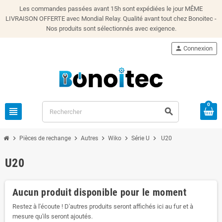
Les commandes passées avant 15h sont expédiées le jour MÊME
LIVRAISON OFFERTE avec Mondial Relay. Qualité avant tout chez Bonoitec -
Nos produits sont sélectionnés avec exigence.
person
Connexion
0
view_headline
search
chevron_right
chevron_right
chevron_right
chevron_right
chevron_right
Pièces de rechange
Autres
Wiko
Série U
U20
U20
Aucun produit disponible pour le moment
Restez à l'écoute ! D'autres produits seront affichés ici au fur et à
mesure qu'ils seront ajoutés.