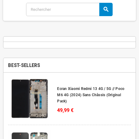
search
BEST-SELLERS
Ecran Xiaomi Redmi 13 4G / 5G // Poco
M6 4G (2024) Sans Châssis (Original
Pack)
49,99 €