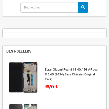
search
BEST-SELLERS
Ecran Xiaomi Redmi 13 4G / 5G // Poco
M6 4G (2024) Sans Châssis (Original
Pack)
49,99 €