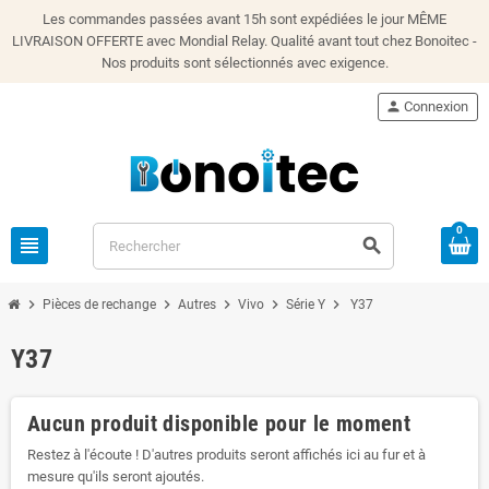
Les commandes passées avant 15h sont expédiées le jour MÊME
LIVRAISON OFFERTE avec Mondial Relay. Qualité avant tout chez Bonoitec -
Nos produits sont sélectionnés avec exigence.
person
Connexion
0
view_headline
search
chevron_right
chevron_right
chevron_right
chevron_right
chevron_right
Pièces de rechange
Autres
Vivo
Série Y
Y37
Y37
Aucun produit disponible pour le moment
Restez à l'écoute ! D'autres produits seront affichés ici au fur et à
mesure qu'ils seront ajoutés.