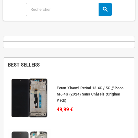
search
BEST-SELLERS
Ecran Xiaomi Redmi 13 4G / 5G // Poco
M6 4G (2024) Sans Châssis (Original
Pack)
49,99 €