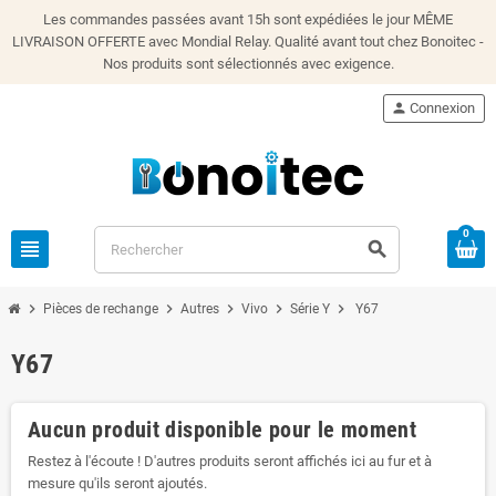
Les commandes passées avant 15h sont expédiées le jour MÊME
LIVRAISON OFFERTE avec Mondial Relay. Qualité avant tout chez Bonoitec -
Nos produits sont sélectionnés avec exigence.
person
Connexion
0
view_headline
search
chevron_right
chevron_right
chevron_right
chevron_right
chevron_right
Pièces de rechange
Autres
Vivo
Série Y
Y67
Y67
Aucun produit disponible pour le moment
Restez à l'écoute ! D'autres produits seront affichés ici au fur et à
mesure qu'ils seront ajoutés.