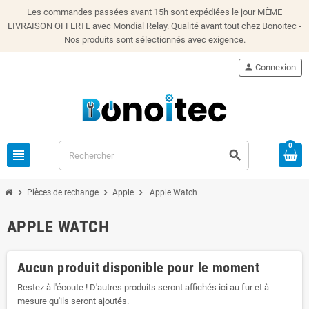
Les commandes passées avant 15h sont expédiées le jour MÊME
LIVRAISON OFFERTE avec Mondial Relay. Qualité avant tout chez Bonoitec -
Nos produits sont sélectionnés avec exigence.
person
Connexion
0
view_headline
search
chevron_right
chevron_right
chevron_right
Pièces de rechange
Apple
Apple Watch
APPLE WATCH
Aucun produit disponible pour le moment
Restez à l'écoute ! D'autres produits seront affichés ici au fur et à
mesure qu'ils seront ajoutés.