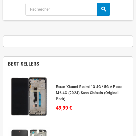
search
BEST-SELLERS
Ecran Xiaomi Redmi 13 4G / 5G // Poco
M6 4G (2024) Sans Châssis (Original
Pack)
49,99 €