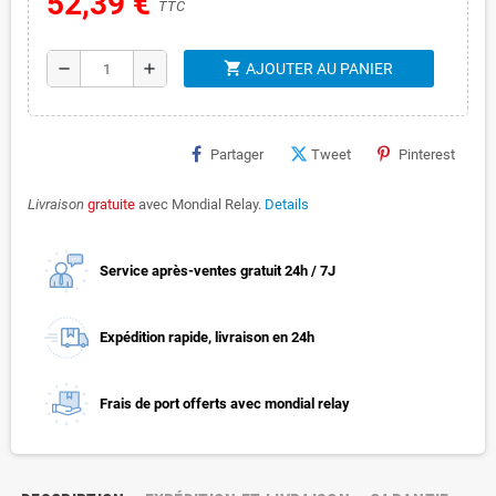
52,39 €
TTC
shopping_cart
remove
add
AJOUTER AU PANIER
Partager
Tweet
Pinterest
Livraison
gratuite
avec Mondial Relay.
Details
Service après-ventes gratuit 24h / 7J
Expédition rapide, livraison en 24h
Frais de port offerts avec mondial relay