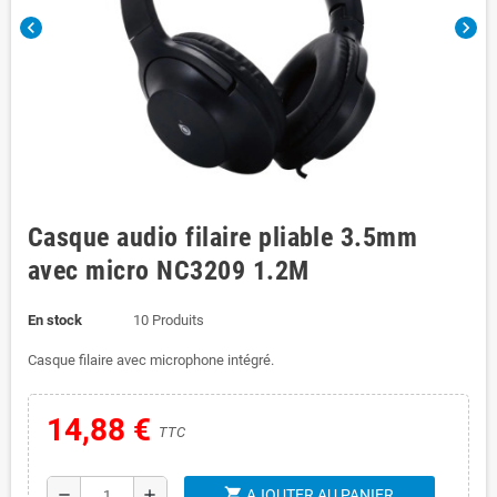
chevron_left
chevron_right
Casque audio filaire pliable 3.5mm
avec micro NC3209 1.2M
En stock
10 Produits
Casque filaire avec microphone intégré.
14,88 €
TTC
shopping_cart
remove
add
AJOUTER AU PANIER