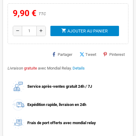
9,90 €
TTC
shopping_cart
remove
add
AJOUTER AU PANIER
Partager
Tweet
Pinterest
Livraison
gratuite
avec Mondial Relay.
Details
Service après-ventes gratuit 24h / 7J
Expédition rapide, livraison en 24h
Frais de port offerts avec mondial relay