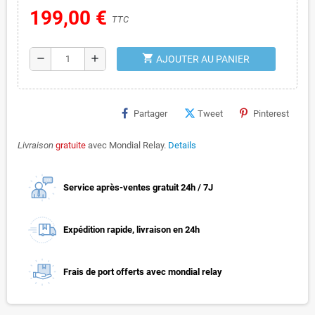
199,00 €
TTC
shopping_cart
remove
add
AJOUTER AU PANIER
Partager
Tweet
Pinterest
Livraison
gratuite
avec Mondial Relay.
Details
Service après-ventes gratuit 24h / 7J
Expédition rapide, livraison en 24h
Frais de port offerts avec mondial relay