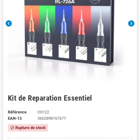
chevron_left
chevron_right
Kit de Reparation Essentiel
Référence
O0122
EAN-13
3662898167677
Rupture de stock
block