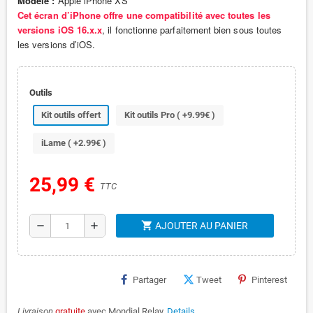
Modèle :
Apple iPhone XS
Cet écran d’iPhone offre une compatibilité avec toutes les
versions iOS 16.x.x
, il fonctionne parfaitement bien sous toutes
les versions d’iOS.
Outils
Kit outils offert
Kit outils Pro ( +9.99€ )
iLame ( +2.99€ )
25,99 €
TTC
shopping_cart
remove
add
AJOUTER AU PANIER
Partager
Tweet
Pinterest
Livraison
gratuite
avec Mondial Relay.
Details