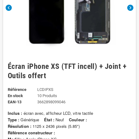
chevron_left
chevron_right
Écran iPhone XS (TFT incell) + Joint +
Outils offert
Référence
LCDIPXS
En stock
10 Produits
EAN-13
3662898099046
Inclus :
écran avec, afficheur LCD, vitre tactile
Type :
Générique
État :
Neuf
Couleur :
Résolution :
1125 x 2436 pixels (5.85")
Référence constructeur :