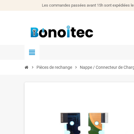
Les commandes passées avant 15h sont expédiées le j
view_headline
chevron_right
Pièces de rechange
chevron_right
Nappe / Connecteur de Charge