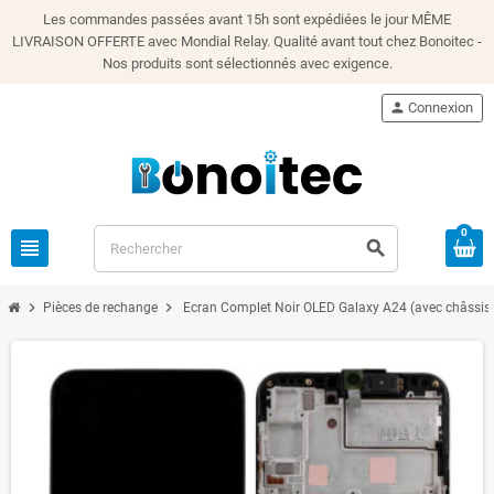
Les commandes passées avant 15h sont expédiées le jour MÊME
LIVRAISON OFFERTE avec Mondial Relay. Qualité avant tout chez Bonoitec -
Nos produits sont sélectionnés avec exigence.
person
Connexion
0
view_headline
search
chevron_right
chevron_right
Pièces de rechange
Ecran Complet Noir OLED Galaxy A24 (avec châssis