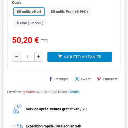
Outils
Kit outils offert
Kit outils Pro ( +9.99€ )
iLame ( +2.99€ )
50,20 €
TTC
shopping_cart
remove
add
AJOUTER AU PANIER
Partager
Tweet
Pinterest
Livraison
gratuite
avec Mondial Relay.
Details
Service après-ventes gratuit 24h / 7J
Expédition rapide, livraison en 24h