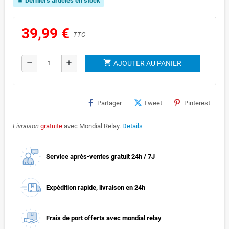
Derniers articles en stock
notifications_active
39,99 €
TTC
shopping_cart
remove
add
AJOUTER AU PANIER
Partager
Tweet
Pinterest
Livraison
gratuite
avec Mondial Relay.
Details
Service après-ventes gratuit 24h / 7J
Expédition rapide, livraison en 24h
Frais de port offerts avec mondial relay