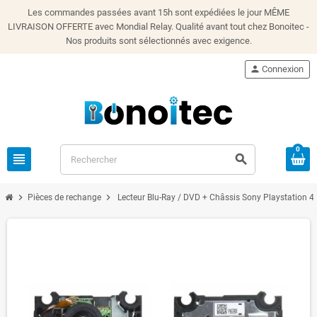
Les commandes passées avant 15h sont expédiées le jour MÊME
LIVRAISON OFFERTE avec Mondial Relay. Qualité avant tout chez Bonoitec -
Nos produits sont sélectionnés avec exigence.
person
Connexion
0
view_headline
search
chevron_right
chevron_right
Pièces de rechange
Lecteur Blu-Ray / DVD + Châssis Sony Playstation 