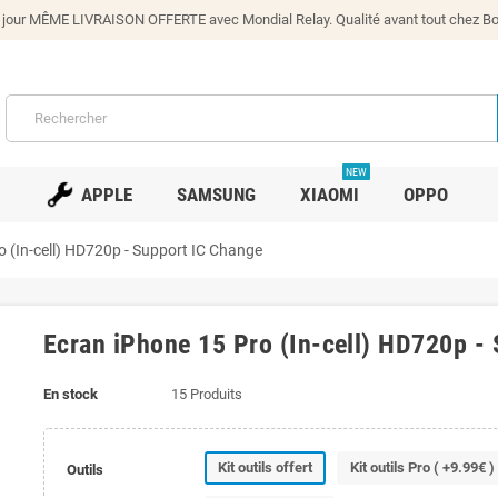
our MÊME LIVRAISON OFFERTE avec Mondial Relay. Qualité avant tout chez Bono
NEW
APPLE
SAMSUNG
XIAOMI
OPPO
o (In-cell) HD720p - Support IC Change
Ecran iPhone 15 Pro (In-cell) HD720p -
En stock
15 Produits
Kit outils offert
Kit outils Pro ( +9.99€ )
Outils