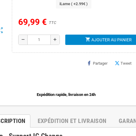
iLame ( +2.99€ )
69,99 €
TTC
ut_map
shopping_cart
remove
add
AJOUTER AU PANIER
Partager
Tweet
Expédition rapide, livraison en 24h
SCRIPTION
EXPÉDITION ET LIVRAISON
GARAN