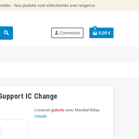
itec - Nos produits sont sélectionnés avec exigence.
0
search
person
Connexion
0,00 €
 Support IC Change
Livraison
gratuite
avec Mondial Relay.
Details