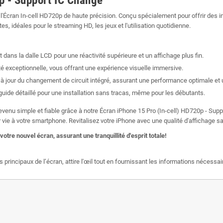
p - Support IC Change
 l'Écran In-cell HD720p de haute précision. Conçu spécialement pour offrir des 
s, idéales pour le streaming HD, les jeux et l'utilisation quotidienne.
t dans la dalle LCD pour une réactivité supérieure et un affichage plus fin.
té exceptionnelle, vous offrant une expérience visuelle immersive.
à jour du changement de circuit intégré, assurant une performance optimale et 
 guide détaillé pour une installation sans tracas, même pour les débutants.
enu simple et fiable grâce à notre Écran iPhone 15 Pro (In-cell) HD720p - Suppo
nner vie à votre smartphone. Revitalisez votre iPhone avec une qualité d'affichage
otre nouvel écran, assurant une tranquillité d'esprit totale!
 principaux de l’écran, attire l'œil tout en fournissant les informations nécessai