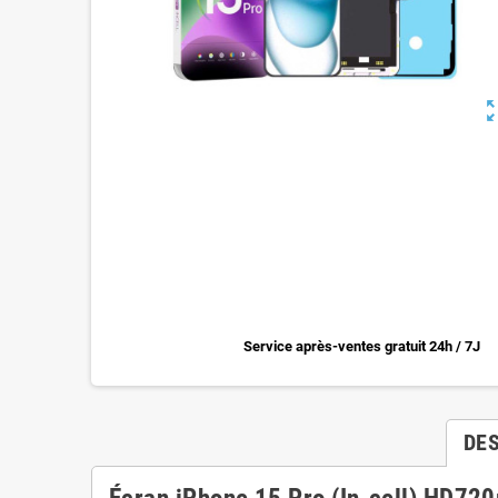
zoom_o
Service après-ventes gratuit 24h / 7J
DE