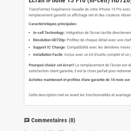
Écran iPhone 15 Pro (In-cell) HD720
Transformez l'expérience visuelle de votre iPhone 15 Pro avec
remplacement garantit un affichage net et des couleurs vibrante
Caractéristiques principales:
In-cell Technology:
Intégration de l'écran tactile directemen
Résolution HD720p:
Profitez de chaque détail avec une clar
Support IC Change:
Compatibilité avec les dernières mises 
Installation Facile:
Inclus avec un kit d'outils complet et un
Pourquoi choisir cet écran?
Le remplacement de l’écran est dev
satisfaction client garantie, il est le choix parfait pour redo
Achetez maintenant et profitez d'une garantie de 18 mois sur v
Cette description met en avant les fonctionnalités et avantages
Commentaires
(0)
chat