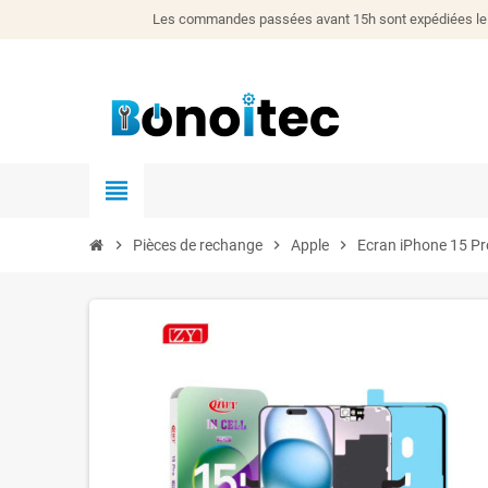
Les commandes passées avant 15h sont expédiées le j
view_headline
chevron_right
Pièces de rechange
chevron_right
Apple
chevron_right
Ecran iPhone 15 Pr