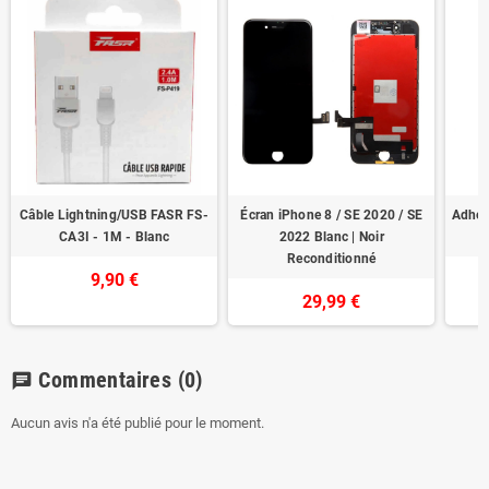
Câble Lightning/USB FASR FS-
Écran iPhone 8 / SE 2020 / SE
Adhési
CA3I - 1M - Blanc
2022 Blanc | Noir
S
Reconditionné
9,90 €
29,99 €
Commentaires
(0)
chat
Aucun avis n'a été publié pour le moment.