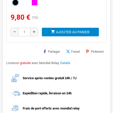
9,80 €
TTC
shopping_cart
remove
add
AJOUTER AU PANIER
Partager
Tweet
Pinterest
Livraison
gratuite
avec Mondial Relay.
Details
Service après-ventes gratuit 24h / 7J
Expédition rapide, livraison en 24h
Frais de port offerts avec mondial relay